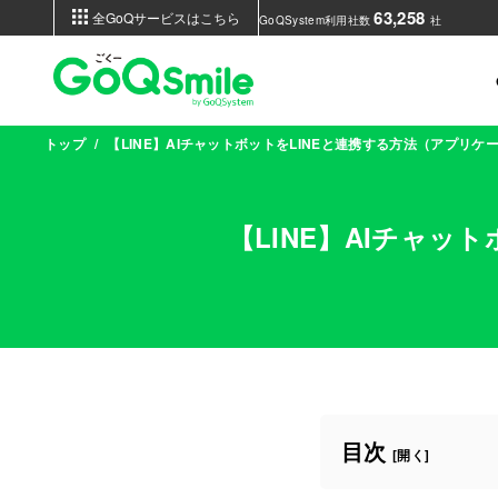
63,258
全GoQサービスはこちら
GoQSystem利用社数
社
トップ
【LINE】AIチャットボットをLINEと連携する方法（アプリ
【LINE】AIチャ
目次
[
開く
]