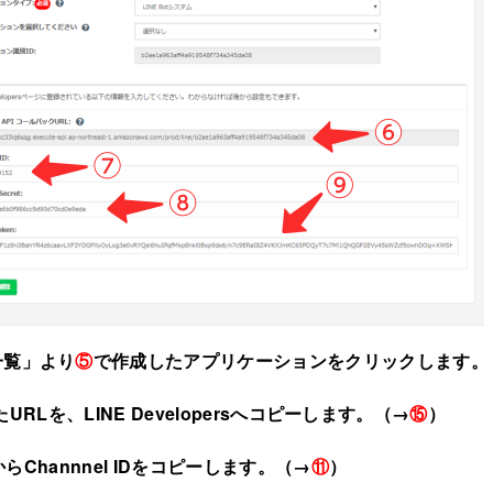
一覧」より
⑤
で作成したアプリケーションをクリックします。
いたURLを、LINE Developersへコピーします。（→
⑮
）
ersからChannnel IDをコピーします。（→
⑪
）