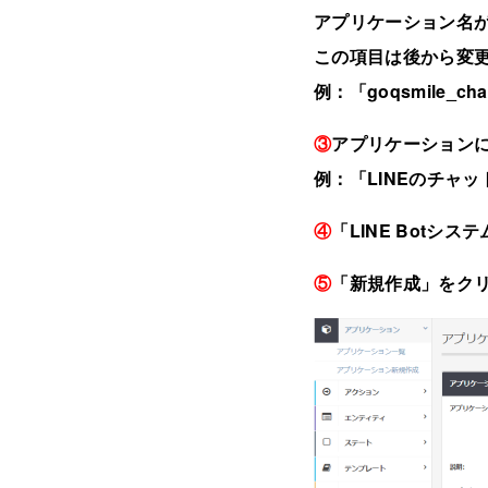
アプリケーション名
この項目は後から変
例：「goqsmile_cha
③
アプリケーション
例：「LINEのチャ
④
「LINE Botシ
⑤
「新規作成」をク