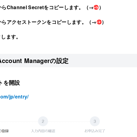
rsからChannel Secretをコピーします。（→
⑫
）
opersからアクセストークンをコピーします。（→
⑬
）
クします。
l Account Managerの設定
ントを開設
com/jp/entry/