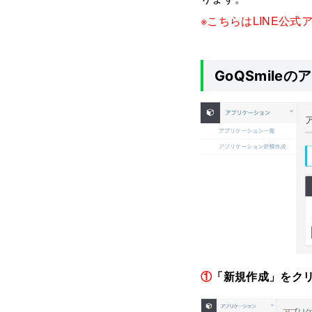
※こちらはLINE公
GoQSmil
①
「新規作成」をク