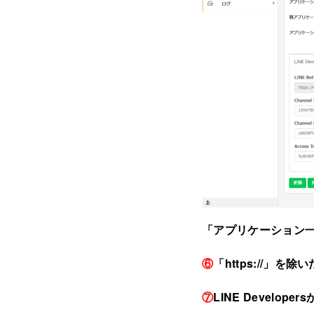
「アプリケーション
⑥
「https://」を除
⑦
LINE Develop