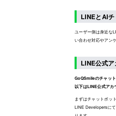
LINEとA
ユーザー側は身近なL
い合わせ対応やアン
LINE公
GoQSmileのチャ
以下はLINE公式ア
まずはチャットボット
LINE Develop
ります。