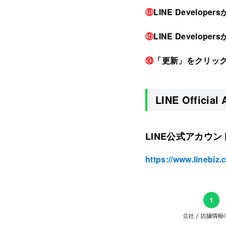
⑧
LINE Develope
⑨
LINE Devel
⑩
「更新」をクリッ
LINE Officia
LINE公式アカウ
https://www.linebiz.